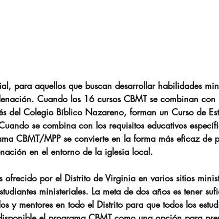
ial, para aquellos que buscan desarrollar habilidades mini
denación. Cuando los 16 cursos CBMT se combinan con l
vés del Colegio Bíblico Nazareno, forman un Curso de Es
uando se combina con los requisitos educativos específico
rama CBMT/MPP se convierte en la forma más eficaz de p
nación en el entorno de la iglesia local.
frecido por el Distrito de Virginia en varios sitios minis
tudiantes ministeriales. La meta de dos años es tener sufic
os y mentores en todo el Distrito para que todos los estud
 disponible el programa CBMT como una opción para prep