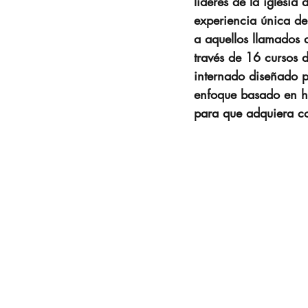
líderes de la iglesia
Reportar
Esgrima (Qu
experiencia única de
a aquellos llamados a
través de 16 cursos 
Nazarenos Seguros
D
internado diseñado pa
enfoque basado en ha
para que adquiera co
Black Ministries
COVI