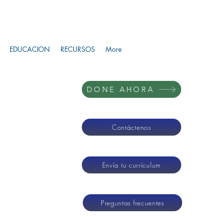
EDUCACION
RECURSOS
More
DONE AHORA
Contáctenos
Envía tu currículum
Preguntas frecuentes