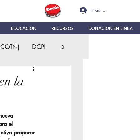
Iniciar sesión
EDUCACION
RECURSOS
DONACION EN LINEA
(COTN)
DCPI
en la
es
MTR
 nueva 
nes en Linea
ra el 
jetivo preparar 