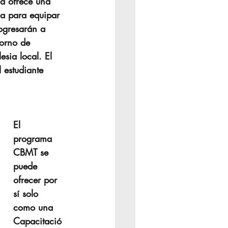
ma ofrece una 
ampamento
da para equipar 
rogresarán a 
orno de 
de Mujeres
sia local. El 
 estudiante 
El 
programa 
CBMT se 
puede 
ofrecer por 
sí solo 
como una 
Capacitació