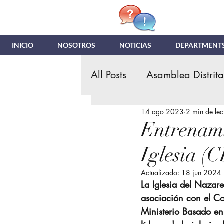
INICIO
NOSOTROS
NOTICIAS
DEPARTMENT
All Posts
Asamblea Distrita
14 ago 2023
2 min de lec
Retiro de Hombres
Ins
Entrenami
Iglesia (
Asamblea General IDN
Actualizado:
18 jun 2024
La Iglesia del Nazar
NDR
Noticias y Actua
asociación con el Co
Ministerio Basado en 