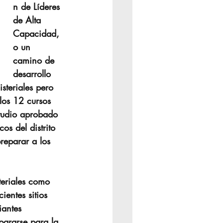
n de Líderes 
de Alta 
Capacidad, 
o un 
camino de 
desarrollo 
steriales pero 
os 12 cursos 
tudio aprobado 
s del distrito 
reparar a los 
teriales como 
ientes sitios 
iantes 
ararse para la 