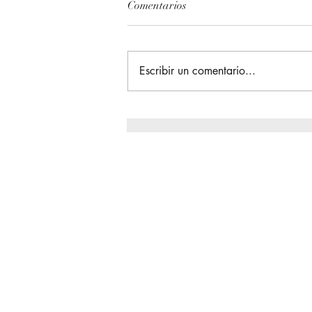
Comentarios
Escribir un comentario...
La Gran Reunión / Asamblea
de Distrito