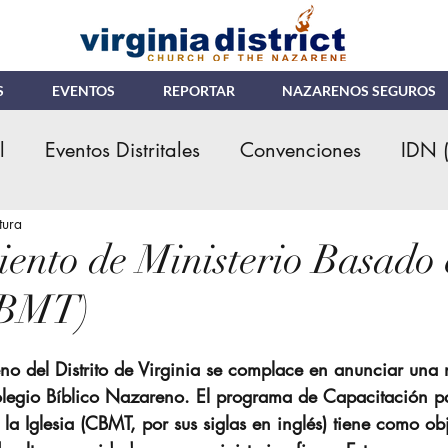
S
EVENTOS
REPORTAR
NAZARENOS SEGUROS
l
Eventos Distritales
Convenciones
IDN 
tura
tituto Teologico
ENC
Ministerios Hispanos
ento de Ministerio Basado 
CBMT)
Ministerio de Niños
Credenciales Ministerial
eno del Distrito de Virginia se complace en anunciar una
lizacioes
MNI (NMI)
JNI (NYI)
Donacio
legio Bíblico Nazareno. El programa de Capacitación pa
la Iglesia (CBMT, por sus siglas en inglés) tiene como ob