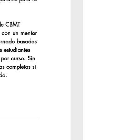
 de CBMT 
r con un mentor 
ternado basadas 
 estudiantes 
por curso. Sin 
s completas si 
da.