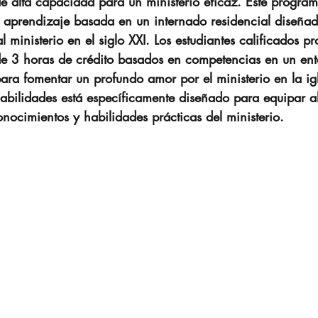
 de alta capacidad para un ministerio eficaz. Este progra
izzing)
DNI
Teaching Church
VNRC - C
 aprendizaje basada en un internado residencial diseña
l ministerio en el siglo XXI. Los estudiantes calificados p
de 3 horas de crédito basados en competencias en un ent
IG Campmeeting
NBC
Oración
Retiro 
ra fomentar un profundo amor por el ministerio en la igle
bilidades está específicamente diseñado para equipar al
nocimientos y habilidades prácticas del ministerio.
D-19