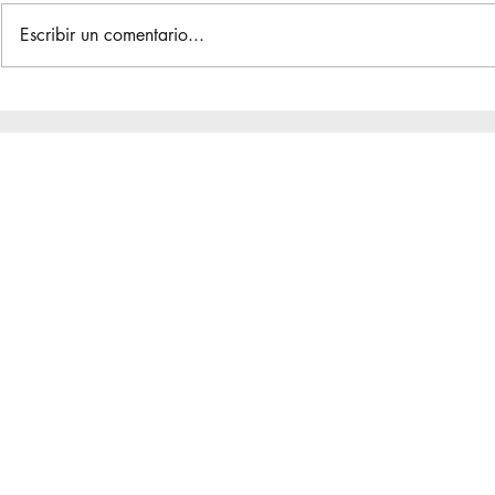
Escribir un comentario...
Reuniones d
La Gran Reunión / Asamblea
de Distrito