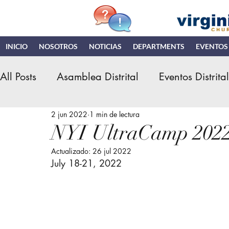
INICIO
NOSOTROS
NOTICIAS
DEPARTMENTS
EVENTOS
All Posts
Asamblea Distrital
Eventos Distrita
2 jun 2022
1 min de lectura
Retiro de Hombres
Instituto Teologico
E
NYI UltraCamp 202
Actualizado:
26 jul 2022
Asamblea General IDN
Ministerio de Niñ
July 18-21, 2022
NDR
Noticias y Actualizacioes
MNI (