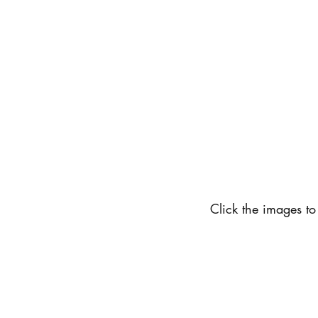
Reportar
Esgrima (Quizzing)
DNI
Nazarenos Seguros
DIG Campmeeting
Black Ministries
COVID-19
Click the images to