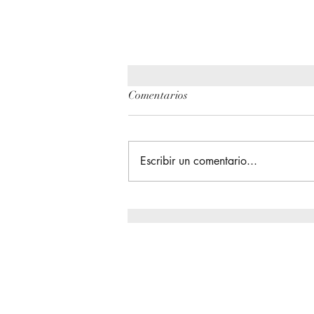
Comentarios
Escribir un comentario...
La Gran Reunión / Asamblea
de Distrito