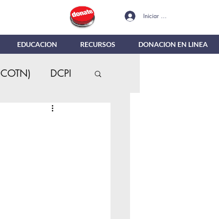
Iniciar sesión
EDUCACION
RECURSOS
DONACION EN LINEA
(COTN)
DCPI
es
MTR
nes en Linea