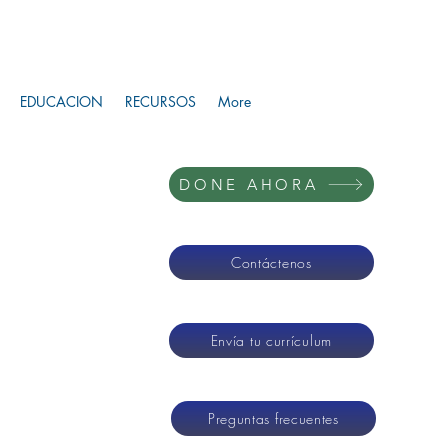
EDUCACION
RECURSOS
More
DONE AHORA
Contáctenos
Envía tu currículum
Preguntas frecuentes