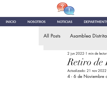
INICIO
NOSOTROS
NOTICIAS
DEPARTMENT
All Posts
Asamblea Distrita
2 jun 2022
1 min de lectu
Retiro de Hombres
Ins
Retiro de
Actualizado:
21 nov 2022
Asamblea General IDN
4 - 6 de Noviembre 
NDR
Noticias y Actua