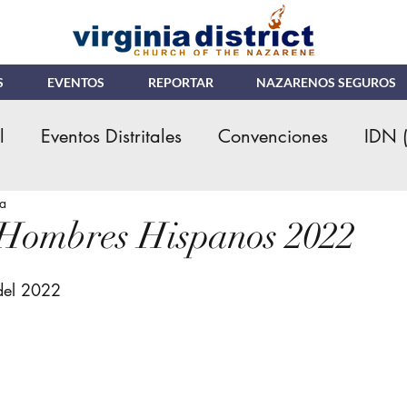
S
EVENTOS
REPORTAR
NAZARENOS SEGUROS
l
Eventos Distritales
Convenciones
IDN 
ra
tituto Teologico
ENC
Ministerios Hispanos
 Hombres Hispanos 2022
Ministerio de Niños
Credenciales Ministerial
del 2022
lizacioes
MNI (NMI)
JNI (NYI)
Donacio