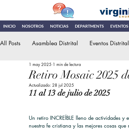
INICIO
NOSOTROS
NOTICIAS
DEPARTMENTS
EVENTOS
All Posts
Asamblea Distrital
Eventos Distrita
1 may 2025
1 min de lectura
Retiro de Hombres
Instituto Teologico
E
Retiro Mosaic 2025 d
Actualizado:
28 jul 2025
Asamblea General IDN
Ministerio de Niñ
11 al 13 de julio de 2025
NDR
Noticias y Actualizacioes
MNI (
Un retiro INCREÍBLE lleno de actividades y e
nuestra fe cristiana y las mejores cosas que