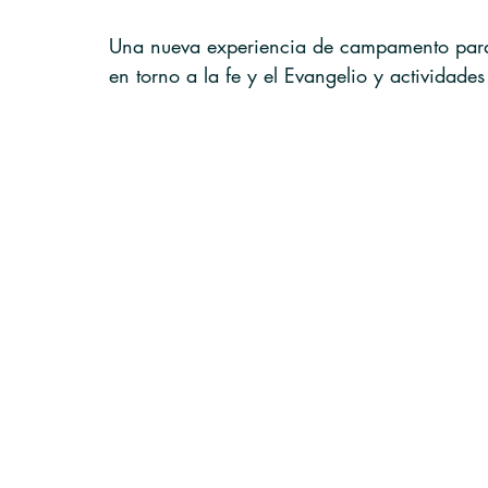
Reportar
Esgrima (Quizzing)
DNI
Una nueva experiencia de campamento para j
en torno a la fe y el Evangelio y actividades 
Nazarenos Seguros
DIG Campmeeting
Black Ministries
COVID-19