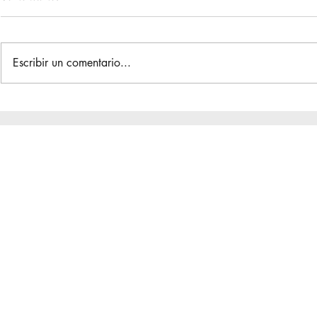
Escribir un comentario...
Reuniones d
La Gran Reunión / Asamblea
de Distrito