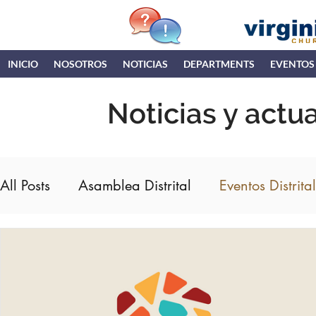
INICIO
NOSOTROS
NOTICIAS
DEPARTMENTS
EVENTOS
Noticias y actu
All Posts
Asamblea Distrital
Eventos Distrita
IDN (COTN)
DCPI
Retiro de Hombres
ENC
Ministerios Hispanos
Asamblea G