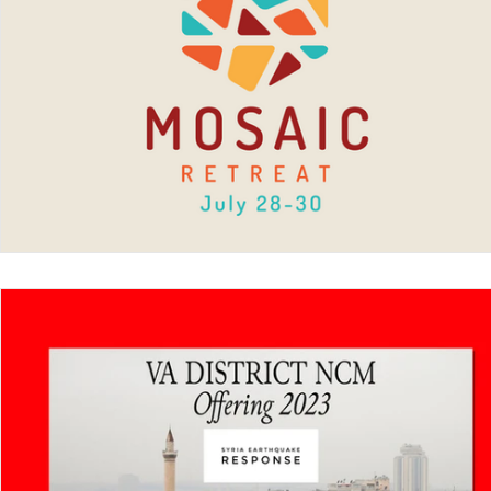
Ministerio de Niños
Credenciales Ministeri
Noticias y Actualizacioes
MNI (NMI)
Donaciones en Linea
Reportar
Esgrima
Teaching Church
VNRC - Campamento
DIG Campmeeting
NBC
Oración
R